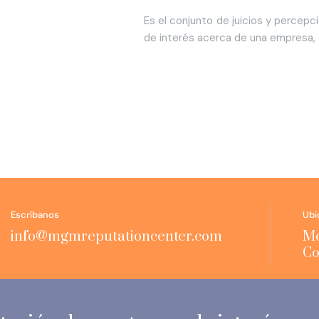
Es el conjunto de juicios y percepc
de interés acerca de una empresa, 
Escríbanos
Ubi
info@mgmreputationcenter.com
Mo
Co