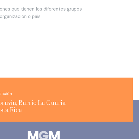
iones que tienen los diferentes grupos
organización o país.
cación
ravia, Barrio La Guaria
sta Rica